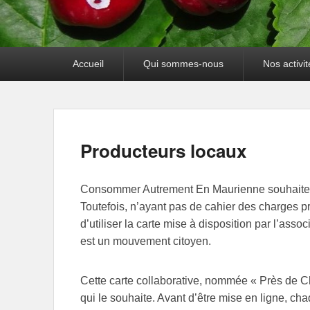
Premier
Accueil
Qui sommes-nous
Nos activit
menu
Producteurs locaux
Consommer Autrement En Maurienne souhaite m
Toutefois, n’ayant pas de cahier des charges pr
d’utiliser la carte mise à disposition par l’ass
est un mouvement citoyen.
Cette carte collaborative, nommée « Près de Ch
qui le souhaite. Avant d’être mise en ligne, ch