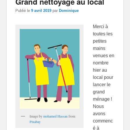
Grand nettoyage au local
articles
Publié le
9 avril 2019
par
Dominique
Merci à
toutes les
petites
mains
venues en
nombre
hier au
local pour
lancer le
grand
ménage !
Nous
avons
Image by
mohamed Hassan
from
commenc
Pixabay
é à