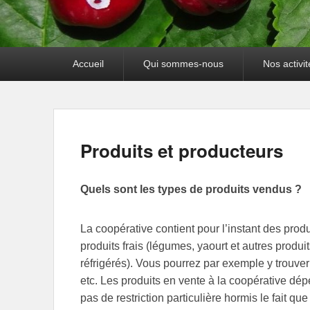
Premier
Accueil
Qui sommes-nous
Nos activit
menu
Produits et producteurs
Quels sont les types de produits vendus ?
La coopérative contient pour l’instant des produ
produits frais (légumes, yaourt et autres produ
réfrigérés). Vous pourrez par exemple y trouver d
etc. Les produits en vente à la coopérative dép
pas de restriction particulière hormis le fait qu