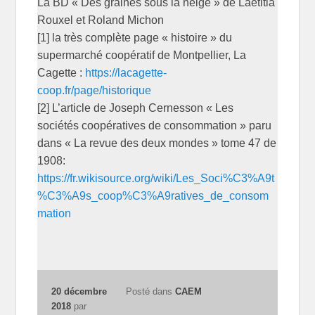
La BD « Des graines sous la neige » de Laetitia
Rouxel et Roland Michon
[1] la très complète page « histoire » du
supermarché coopératif de Montpellier, La
Cagette :
https://lacagette-
coop.fr/page/historique
[2] L’article de Joseph Cernesson « Les
sociétés coopératives de consommation » paru
dans « La revue des deux mondes » tome 47 de
1908:
https://fr.wikisource.org/wiki/Les_Soci%C3%A9t
%C3%A9s_coop%C3%A9ratives_de_consom
mation
20 décembre
Posté dans
CAEM
2018
par